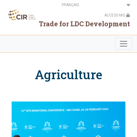
Aller
Select
au
your
contenu
language
ACCESS MIS
principal
Trade for LDC Development
Agriculture