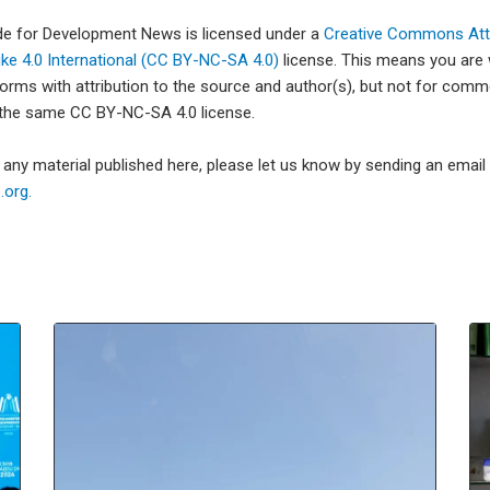
ade for Development News is licensed under a
Creative Commons Attr
e 4.0 International (CC BY-NC-SA 4.0)
license. This means you are
forms with attribution to the source and author(s), but not for com
 the same CC BY-NC-SA 4.0 license.
e any material published here, please let us know by sending an emai
org.