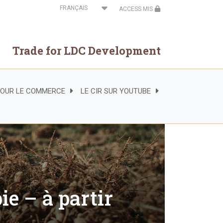
Select
ACCESS MIS
your
language
Trade for LDC Development
 POUR LE COMMERCE
LE CIR SUR YOUTUBE
ie – à partir