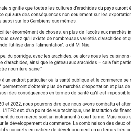
nale signifie que toutes les cultures d'arachides du pays auront é
 ce qui aura des conséquences non seulement sur les exportatio
ais aussi sur les Gambiens eux mêmes.
ciliter énormément de choses, en plus de l'accès aux marchés in
ous savez qu'il existe de nombreuses variétés d'arachides et qu
de l'utilise dans l'alimentation", a dit M. Njie.
e, du porridge, avec les arachides, ou alors nous les cuisinons av
 d'arachides, ainsi que le gâteau aux arachides – cela fait parti
tre nourriture saine."
ue à un endroit particulier où la santé publique et le commerce se
" permettront d'obtenir plus de marchés d'exportation et plus de
 aussi des conséquences en termes de santé qu'il est impossible 
20 et 2022, nous pourrons dire que nous avons combattu et atté
s. L'ITFC est, d'un point de vue technique, une institution de fi
ement du commerce sont un instrument à court terme. Mais nou
pour le développement du commerce. La combinaison des deux off
ctifs concrets en matière de développement en un temps très cour