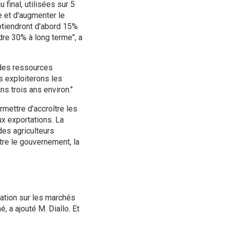
final, utilisées sur 5
e et d'augmenter le
btiendront d'abord 15%
ndre 30% à long terme", a
e des ressources
 exploiterons les
ns trois ans environ."
mettre d'accroître les
ux exportations. La
es agriculteurs
tre le gouvernement, la
tation sur les marchés
 a ajouté M. Diallo. Et