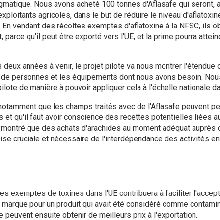
agmatique. Nous avons acheté 100 tonnes d'Aflasafe qui seront, au 
ploitants agricoles, dans le but de réduire le niveau d'aflatoxin
. En vendant des récoltes exemptes d'aflatoxine à la NFSC, ils o
t, parce qu'il peut être exporté vers l'UE, et la prime pourra attei
es deux années à venir, le projet pilote va nous montrer l'étendu
 de personnes et les équipements dont nous avons besoin. Nous
pilote de manière à pouvoir appliquer cela à l'échelle nationale da
notamment que les champs traités avec de l'Aflasafe peuvent per
 et qu'il faut avoir conscience des recettes potentielles liées a
 montré que des achats d'arachides au moment adéquat auprès d
ise cruciale et nécessaire de l'interdépendance des activités en
des exemptes de toxines dans l'UE contribuera à faciliter l'accep
e marque pour un produit qui avait été considéré comme contaminé,
 peuvent ensuite obtenir de meilleurs prix à l'exportation.