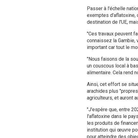
Passer à l'échelle natio
exemptes d'aflatoxine,
destination de l'UE, m
"Ces travaux peuvent fa
connaissez la Gambie, v
important car tout le mon
"Nous faisons de la soup
un couscous local à base
alimentaire. Cela rend no
Ainsi, cet effort se sit
arachides plus "propres
agriculteurs, et auront
"J'espère que, entre 20
l'aflatoxine dans le pay
les produits de financ
institution qui œuvre 
pour atteindre des obje