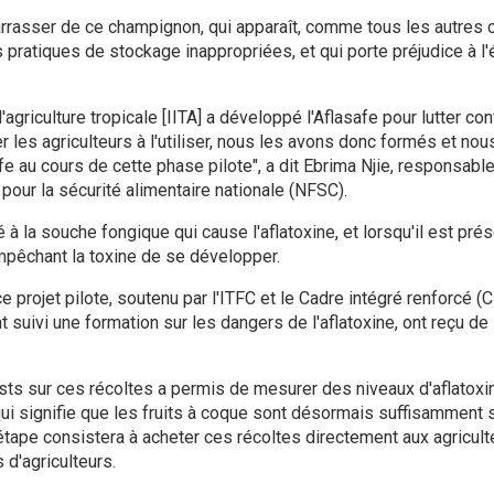
rasser de ce champignon, qui apparaît, comme tous les autres 
 pratiques de stockage inappropriées, et qui porte préjudice à l
 d'agriculture tropicale [IITA] a développé l'Aflasafe pour lutter con
r les agriculteurs à l'utiliser, nous les avons donc formés et no
fe au cours de cette phase pilote", a dit Ebrima Njie, responsable
 pour la sécurité alimentaire nationale (NFSC).
 à la souche fongique qui cause l'aflatoxine, et lorsqu'il est prése
mpêchant la toxine de se développer.
 projet pilote, soutenu par l'ITFC et le Cadre intégré renforcé (C
suivi une formation sur les dangers de l'aflatoxine, ont reçu de l'
sts sur ces récoltes a permis de mesurer des niveaux d'aflatoxin
 qui signifie que les fruits à coque sont désormais suffisamment
 étape consistera à acheter ces récoltes directement aux agricult
 d'agriculteurs.