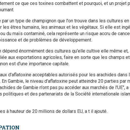
tement ce que ces toxines combattent et pourquoi, et un projet p
ournant.
e par un type de champignon que l'on trouve dans les cultures en
r les êtres humains, les animaux et les végétaux. Si elle est in
ou du maïs contaminé, cela représente un risque accru de cancer
croissance et de problèmes de développement.
on dépend énormément des cultures qu'elle cultive elle même et
iée aux exportations agricoles, faire en sorte que les champs et
on est d'une importance capitale.
naux d'aflatoxine acceptables autorisés pour les arachides dans
d. En Gambie, le niveau d'aflatoxine peut atteindre 20 parties par m
arachides de Gambie n'ont pas pu accéder aux marchés de l'UE",
es politiques et des partenariats de la Société internationale is
s à hauteur de 20 millions de dollars EU, a t il ajouté.
PATION