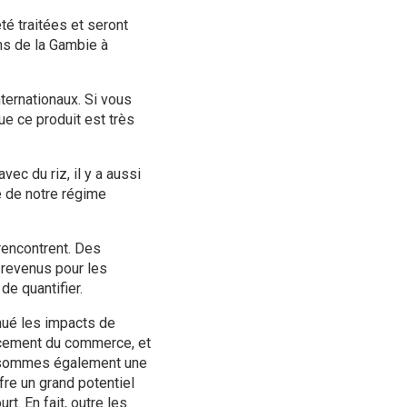
té traitées et seront
ns de la Gambie à
ternationaux. Si vous
e ce produit est très
ec du riz, il y a aussi
e de notre régime
 rencontrent. Des
 revenus pour les
de quantifier.
nué les impacts de
nancement du commerce, et
s sommes également une
re un grand potentiel
t. En fait, outre les