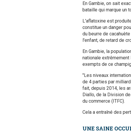
En Gambie, on sait exac
bataille qui marque un t
L'aflatoxine est produit
constitue un danger pou
du beurre de cacahuète 
l'enfant, de retard de 
En Gambie, la populati
nationale extrêmement l
exempts de ce champign
"Les niveaux internatio
de 4 parties par milliar
fait, depuis 2014, les 
Diallo, de la Division d
du commerce (ITFC).
Cela a entraîné des perte
UNE SAINE OCCU