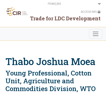
Aller
Select
au
your
contenu
language
ACCESS MIS
principal
Trade for LDC Development
Thabo Joshua Moea
Young Professional, Cotton
Unit, Agriculture and
Commodities Division, WTO