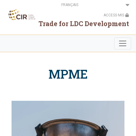
Aller
Select
au
your
contenu
language
ACCESS MIS
principal
Trade for LDC Development
MPME