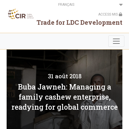
Aller
Select
au
your
contenu
language
ACCESS MIS
principal
Trade for LDC Development
31 août 2018
Buba Jawneh: Managing a
family cashew enterprise,
readying for global commerce