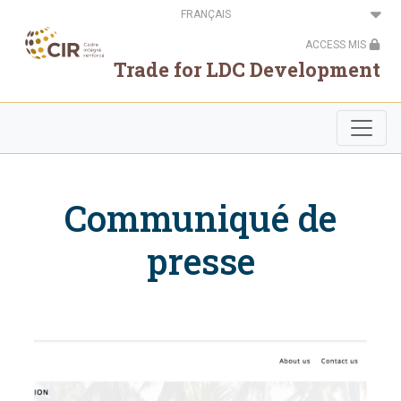
Aller
Select
au
your
contenu
language
ACCESS MIS
principal
Trade for LDC Development
Communiqué de
presse