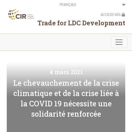
Aller
Select
au
your
contenu
language
ACCESS MIS
principal
Trade for LDC Development
4 mars 2021
Le chevauchement de la crise
climatique et de la crise liée à
la COVID 19 nécessite une
solidarité renforcée