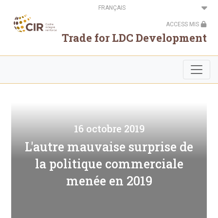
Aller
Select
au
your
contenu
language
ACCESS MIS
principal
Trade for LDC Development
16 octobre 2019
L'autre mauvaise surprise de
la politique commerciale
menée en 2019