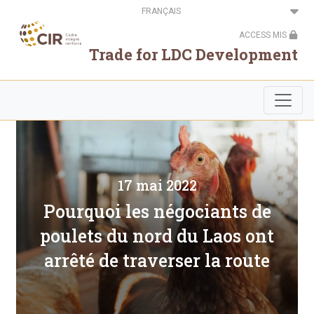
Aller
Select
au
your
contenu
language
ACCESS MIS
principal
Trade for LDC Development
17 mai 2022
Pourquoi les négociants de
poulets du nord du Laos ont
arrêté de traverser la route