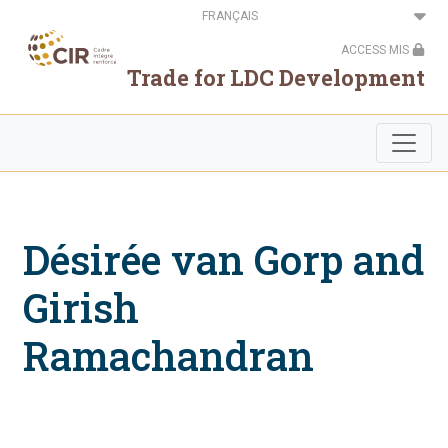
Aller
Select
au
your
contenu
language
ACCESS MIS
principal
Trade for LDC Development
Désirée van Gorp and
Girish
Ramachandran