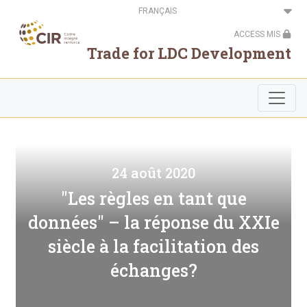
Aller
Select
au
your
contenu
language
ACCESS MIS
principal
Trade for LDC Development
24 août 2020
"Les règles en tant que
données" – la réponse du XXIe
siècle à la facilitation des
échanges?