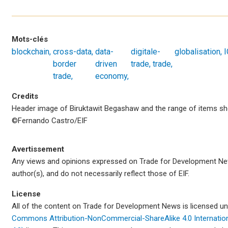
Mots-clés
blockchain
cross-
data
data-
digital
e-
globalisation
I
border
driven
trade
trade
trade
economy
Credits
Header image of Biruktawit Begashaw and the range of items sh
©Fernando Castro/EIF
Avertissement
Any views and opinions expressed on Trade for Development Ne
author(s), and do not necessarily reflect those of EIF.
License
All of the content on Trade for Development News is licensed u
Commons Attribution-NonCommercial-ShareAlike 4.0 Internati