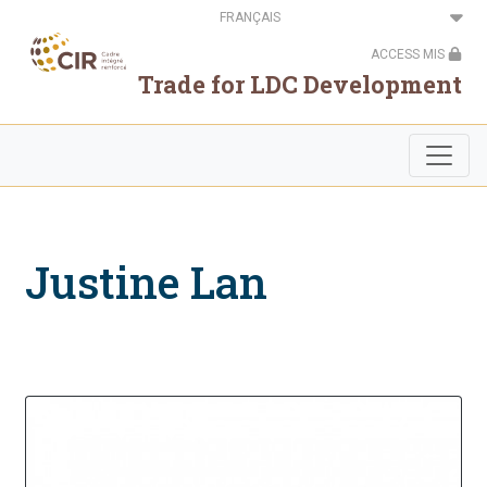
Aller
Select
au
your
contenu
language
ACCESS MIS
principal
Trade for LDC Development
Justine Lan