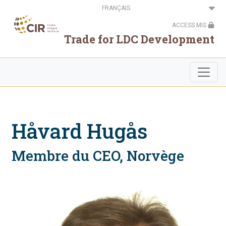
Aller
Select
au
your
contenu
language
ACCESS MIS
principal
Trade for LDC Development
Håvard Hugås
Membre du CEO, Norvège