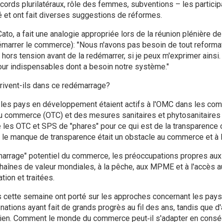
cords plurilatéraux, rôle des femmes, subventions – les participa
né et ont fait diverses suggestions de réformes.
 Cato, a fait une analogie appropriée lors de la réunion plénière de
marrer le commerce): "Nous n'avons pas besoin de tout reforma
hors tension avant de la redémarrer, si je peux m'exprimer ainsi.
 jour indispensables dont a besoin notre système."
rivent-ils dans ce redémarrage?
es pays en développement étaient actifs à l'OMC dans les com
u commerce (OTC) et des mesures sanitaires et phytosanitaires 
é les OTC et SPS de "phares" pour ce qui est de la transparence o
 le manque de transparence était un obstacle au commerce et à 
marrage" potentiel du commerce, les préoccupations propres au
x chaînes de valeur mondiales, à la pêche, aux MPME et à l'accès 
tion et traitées.
 cette semaine ont porté sur les approches concernant les pay
ations ayant fait de grands progrès au fil des ans, tandis que d
utien. Comment le monde du commerce peut‑il s'adapter en cons