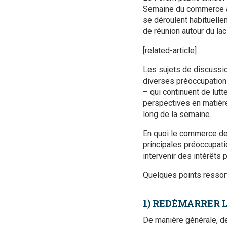
Semaine du commerce à 
se déroulent habituelle
de réunion autour du la
[related-article]
Les sujets de discussio
diverses préoccupations
– qui continuent de lut
perspectives en matièr
long de la semaine.
En quoi le commerce de
principales préoccupati
intervenir des intérêts 
Quelques points ressort
1) REDÉMARRER 
De manière générale, d