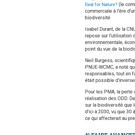
(le comm
Deal for Nature?
commerciale à l'ère d'u
biodiversité.
Isabel Durant, de la CN
repose sur l'utilisation
environnementale, écono
point du vue de la biod
Neil Burgess, scientifi
PNUE‑WCMC, a noté que l
responsables, tout en fa
était possible d'invers
Pour les PMA, la perte 
réalisation des ODD. D
sur la biodiversité que 
d'ici à 2030, vu que 30
ce qui affecterait au p