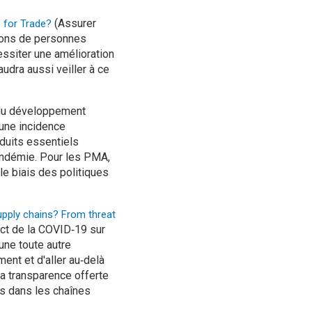
(Assurer
e for Trade?
lions de personnes
ssiter une amélioration
udra aussi veiller à ce
l du développement
 une incidence
oduits essentiels
andémie. Pour les PMA,
le biais des politiques
upply chains? From threat
act de la COVID‑19 sur
une toute autre
ent et d'aller au‑delà
la transparence offerte
ses dans les chaînes