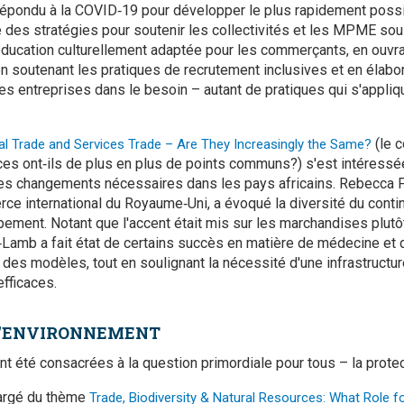
e répondu à la COVID‑19 pour développer le plus rapidement pos
ce des stratégies pour soutenir les collectivités et les MPME so
éducation culturellement adaptée pour les commerçants, en ouvr
en soutenant les pratiques de recrutement inclusives et en éla
les entreprises dans le besoin – autant de pratiques qui s'appli
(le 
tal Trade and Services Trade – Are They Increasingly the Same?
es ont‑ils de plus en plus de points communs?) s'est intéressé
les changements nécessaires dans les pays africains. Rebecca 
 international du Royaume‑Uni, a évoqué la diversité du contin
pement. Notant que l'accent était mis sur les marchandises plutô
Lamb a fait état de certains succès en matière de médecine et 
e des modèles, tout en soulignant la nécessité d'une infrastructu
fficaces.
 L'ENVIRONNEMENT
t été consacrées à la question primordiale pour tous – la protec
hargé du thème
Trade, Biodiversity & Natural Resources: What Role f