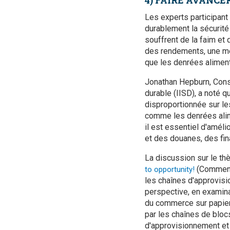
4) FAIRE AVANC
Les experts participant 
durablement la sécurité
souffrent de la faim et
des rendements, une mei
que les denrées alimenta
Jonathan Hepburn, Consei
durable (IISD), a noté
disproportionnée sur le
comme les denrées alime
il est essentiel d'améli
et des douanes, des fin
La discussion sur le t
(Comment 
to opportunity!
les chaînes d'approvisi
perspective, en examina
du commerce sur papier q
par les chaînes de blocs
d'approvisionnement et 