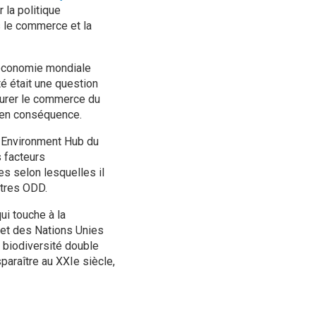
 la politique
 le commerce et la
l'économie mondiale
té était une question
surer le commerce du
r en conséquence.
e Environment Hub du
s facteurs
des selon lesquelles il
utres ODD.
i touche à la
et des Nations Unies
a biodiversité double
paraître au XXIe siècle,