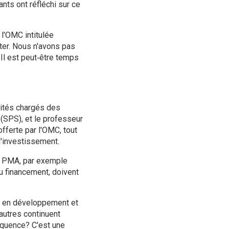
nts ont réfléchi sur ce
 l'OMC intitulée
ter. Nous n'avons pas
 Il est peut‑être temps
ités chargés des
(SPS), et le professeur
fferte par l'OMC, tout
l'investissement.
x PMA, par exemple
au financement, doivent
s en développement et
'autres continuent
équence? C'est une