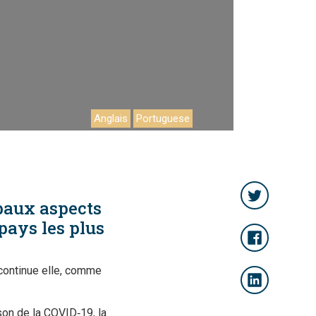
Anglais
Portuguese
paux aspects
pays les plus
continue elle, comme
son de la COVID‑19, la