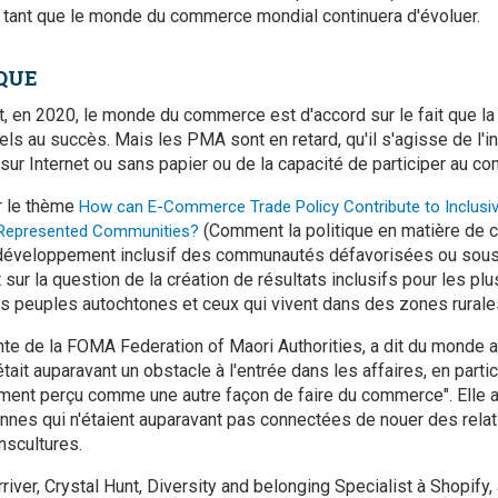
 tant que le monde du commerce mondial continuera d'évoluer.
QUE
t, en 2020, le monde du commerce est d'accord sur le fait que la
ls au succès. Mais les PMA sont en retard, qu'il s'agisse de l'in
ur Internet ou sans papier ou de la capacité de participer au c
r le thème
How can E-Commerce Trade Policy Contribute to Inclusi
(Comment la politique en matière de
-Represented Communities?
u développement inclusif des communautés défavorisées ou sous
 sur la question de la création de résultats inclusifs pour les pl
 peuples autochtones et ceux qui vivent dans des zones rurales
te de la FOMA Federation of Maori Authorities, a dit du monde a
était auparavant un obstacle à l'entrée dans les affaires, en parti
ment perçu comme une autre façon de faire du commerce". Elle a 
onnes qui n'étaient auparavant pas connectées de nouer des relat
anscultures.
rriver, Crystal Hunt, Diversity and belonging Specialist à Shopify