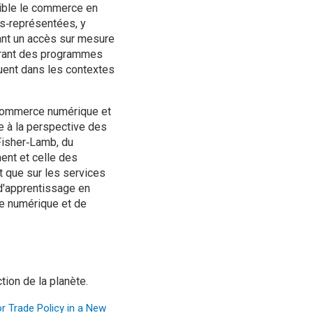
sible le commerce en
us‑représentées, y
ant un accès sur mesure
borant des programmes
quent dans les contextes
commerce numérique et
e à la perspective des
Fisher‑Lamb, du
ent et celle des
t que sur les services
d'apprentissage en
re numérique et de
tion de la planète.
or Trade Policy in a New