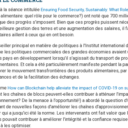
ER LE COMMERCE
à la séance intitulée
Ensuring Food Security, Sustainably: What Rol
 alimentaire: quel rôle pour le commerce?) ont noté que 700 mil
 que des progrès s'imposent. Bien que ces progrès puissent néce
lleure gestion des terres et une augmentation des salaires, il fa
ires aillent à ceux qui en ont besoin.
ller principal en matière de politiques à l'Institut internationa
 que les politiques commerciales des grandes économies avaient
s pays en développement lorsqu'il s'agissait du transport de pr
ntaires. Et cela a été particulièrement manifeste pendant la p
orer le mouvement transfrontières des produits alimentaires, par 
ances et de la facilitation des échanges.
hème
How can Blockchain help alleviate the impact of COVID-19 on s
les chaînes de blocs peuvent‑elles contribuer à atténuer l'imp
onnement? De la menace à l'opportunité!) a abordé la question d'
nt de nouvelles façons d'améliorer les chaînes d'approvisionnem
ui a jusqu'ici été la norme. Les intervenants ont fait valoir que 
 pouvait contribuer à améliorer l'intégrité et la confiance requi
à les optimiser.