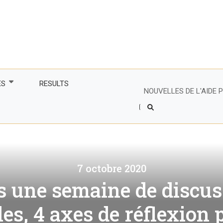
ES
RESULTS
NOUVELLES DE L'AIDE
Header
Right
tenaire
Side
Menu
s partenaires
e francophone
7 octobre 2020
financiers du CIR
 les femmes plus
s une semaine de discus
mes, dynamiser les
 avec des
es
lture et commerce
s, 4 axes de réflexion
rsitaires
agiles