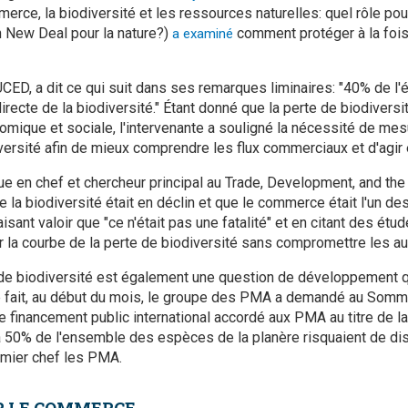
erce, la biodiversité et les ressources naturelles: quel rôle pour
n New Deal pour la nature?)
comment protéger à la fois
a examiné
UCED, a dit ce qui suit dans ses remarques liminaires: "40% de 
 directe de la biodiversité." Étant donné que la perte de biodiversi
mique et sociale, l'intervenante a souligné la nécessité de me
iversité afin de mieux comprendre les flux commerciaux et d'agi
que en chef et chercheur principal au Trade, Development, and th
a biodiversité était en déclin et que le commerce était l'un de
isant valoir que "ce n'était pas une fatalité" et en citant des étu
er la courbe de la perte de biodiversité sans compromettre les a
de biodiversité est également une question de développement qu
e fait, au début du mois, le groupe des PMA a demandé au Somm
le financement public international accordé aux PMA au titre de l
 à 50% de l'ensemble des espèces de la planère risquaient de dis
remier chef les PMA.