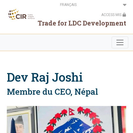
Aller
Select
au
your
contenu
language
ACCESS MIS
principal
Trade for LDC Development
Dev Raj Joshi
Membre du CEO, Népal