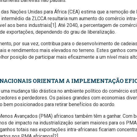
inúmeras barreiras não pautais.
as Nações Unidas para África (CEA) estima que a remoção de ba
r intermédio da ZLCCA resultaria num aumento do comércio intra
ível aos bens industriais[1]. Até 2040, a percentagem de comércio
 de exportações, dependendo do grau de liberalização.
nto, por sua vez, contribua para o desenvolvimento de cadeias 
ais e rendimentos mais elevados no terreno. Estes ganhos come
hor posição de participar mais eficazmente a um nível mais alt
 NACIONAIS ORIENTAM A IMPLEMENTAÇÃO EFI
uma mudança tão drástica no ambiente político do comércio est
edores e perdedores. Os países grandes com economias divers
rão bem posicionados para retirar benefícios do acordo.
 Menos Avançados (PMA) africanos também têm a ganhar. Com b
os de impacto na industrialização seriam maiores para os PMA.
ganhos totais nas exportações intra-africanas ficariam concentra
uartos nos PMA africanos[2].