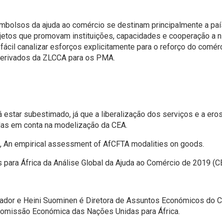
mbolsos da ajuda ao comércio se destinam principalmente a país
etos que promovam instituições, capacidades e cooperação a nív
fácil canalizar esforços explicitamente para o reforço do comérc
 derivados da ZLCCA para os PMA.
rá estar subestimado, já que a liberalização dos serviços e a ero
das em conta na modelização da CEA.
ar), An empirical assessment of AfCFTA modalities on goods.
para África da Análise Global da Ajuda ao Comércio de 2019 (CE
ador e Heini Suominen é Diretora de Assuntos Económicos do Ce
Comissão Económica das Nações Unidas para África.