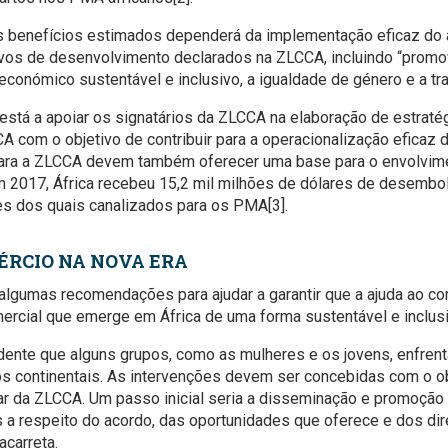
s benefícios estimados dependerá da implementação eficaz do 
vos de desenvolvimento declarados na ZLCCA, incluindo “promo
onómico sustentável e inclusivo, a igualdade de género e a tra
está a apoiar os signatários da ZLCCA na elaboração de estraté
 com o objetivo de contribuir para a operacionalização eficaz 
para a ZLCCA devem também oferecer uma base para o envolvim
 2017, África recebeu 15,2 mil milhões de dólares de desembo
es dos quais canalizados para os PMA[3].
ÉRCIO NA NOVA ERA
gumas recomendações para ajudar a garantir que a ajuda ao com
mercial que emerge em África de uma forma sustentável e inclusi
idente que alguns grupos, como as mulheres e os jovens, enfrent
 continentais. As intervenções devem ser concebidas com o obj
ar da ZLCCA. Um passo inicial seria a disseminação e promoção
 a respeito do acordo, das oportunidades que oferece e dos dir
acarreta.