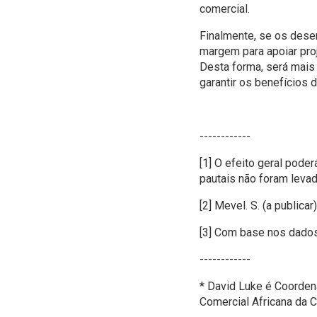
comercial.
Finalmente, se os dese
margem para apoiar proj
Desta forma, será mais 
garantir os benefícios
------------
[1] O efeito geral pode
pautais não foram leva
[2] Mevel. S. (a public
[3] Com base nos dados 
------------
* David Luke é Coorden
Comercial Africana da 