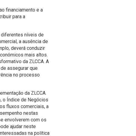
ao financiamento e a
ibuir para a
 diferentes níveis de
omercial, a ausência de
mplo, deverá conduzir
económicos mais altos.
nsformativo da ZLCCA. A
m de assegurar que
rência no processo
plementação da ZLCCA.
, o Índice de Negócios
os fluxos comerciais, a
desempenho nestas
 se envolverem com os
pode ajudar neste
interessadas na política