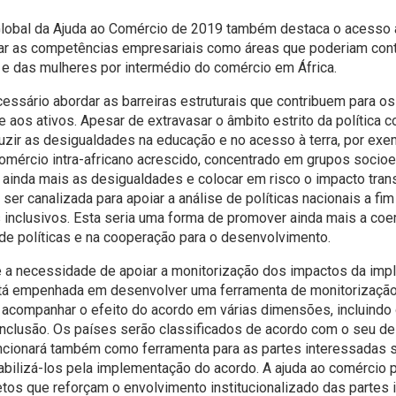
 Global da Ajuda ao Comércio de 2019 também destaca o acesso 
ar as competências empresariais como áreas que poderiam contr
 e das mulheres por intermédio do comércio em África.
essário abordar as barreiras estruturais que contribuem para os
 aos ativos. Apesar de extravasar o âmbito estrito da política c
zir as desigualdades na educação e no acesso à terra, por exe
omércio intra-africano acrescido, concentrado em grupos socio
r ainda mais as desigualdades e colocar em risco o impacto tra
ser canalizada para apoiar a análise de políticas nacionais a fi
 inclusivos. Esta seria uma forma de promover ainda mais a coe
de políticas e na cooperação para o desenvolvimento.
ste a necessidade de apoiar a monitorização dos impactos da im
tá empenhada em desenvolver uma ferramenta de monitorização
 acompanhar o efeito do acordo em várias dimensões, incluindo 
 inclusão. Os países serão classificados de acordo com o seu 
ncionará também como ferramenta para as partes interessadas
abilizá-los pela implementação do acordo. A ajuda ao comércio 
etos que reforçam o envolvimento institucionalizado das partes 