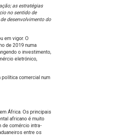
ção; as estratégias
io no sentido de
l de desenvolvimento do
u em vigor. O
ulho de 2019 numa
angendo o investimento,
mércio eletrónico,
 política comercial num
m África. Os principais
tal africano é muito
 de comércio intra-
aduaneiros entre os