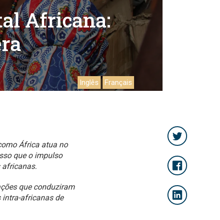
al Africana:
era
Inglês
Français
como África atua no
asso que o impulso
 africanas.
iações que conduziram
intra-africanas de