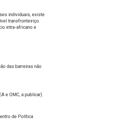
es individuais, existe
el transfronteiriço.
io intra-africano e
são das barreiras não
A e OMC, a publicar).
ntro de Política