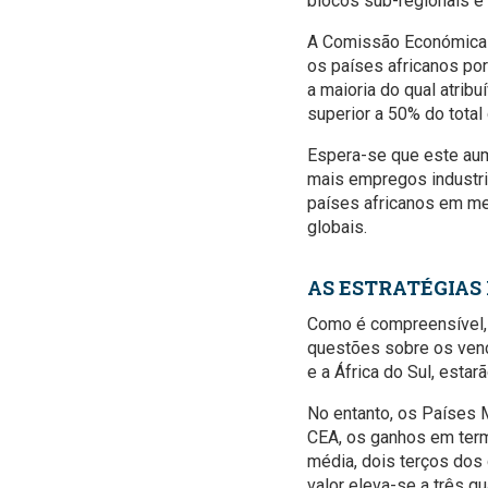
blocos sub-regionais e 
A Comissão Económica d
os países africanos po
a maioria do qual atribu
superior a 50% do total
Espera-se que este aume
mais empregos industri
países africanos em mel
globais.
AS ESTRATÉGIAS
Como é compreensível, 
questões sobre os venc
e a África do Sul, esta
No entanto, os Países
CEA, os ganhos em term
média, dois terços dos 
valor eleva-se a três q