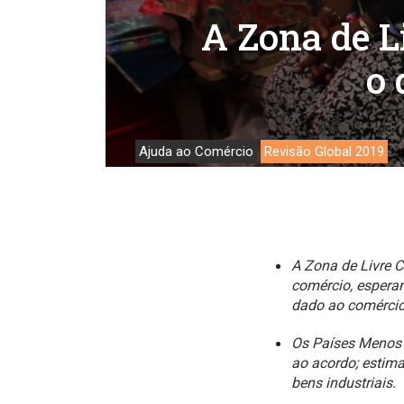
Trabalh
A Zona de L
o 
Ajuda ao Comércio
Revisão Global 2019
A Zona de Livre C
comércio, espera
dado ao comércio 
Os Países Menos 
ao acordo; estima
bens industriais.