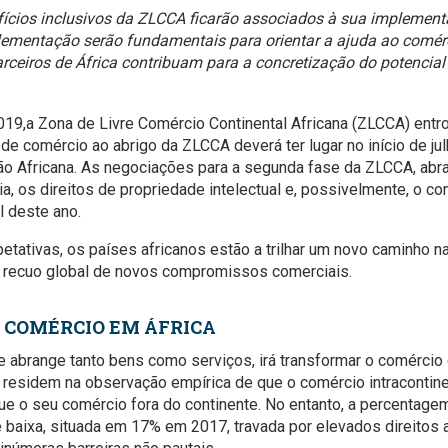
ícios inclusivos da ZLCCA ficarão associados à sua implementa
lementação serão fundamentais para orientar a ajuda ao comérc
arceiros de África contribuam para a concretização do potencia
19,a Zona de Livre Comércio Continental Africana (ZLCCA) entro
de comércio ao abrigo da ZLCCA deverá ter lugar no início de j
ião Africana. As negociações para a segunda fase da ZLCCA, abr
ia, os direitos de propriedade intelectual e, possivelmente, o co
l deste ano.
tativas, os países africanos estão a trilhar um novo caminho na
recuo global de novos compromissos comerciais.
 COMÉRCIO EM ÁFRICA
abrange tanto bens como serviços, irá transformar o comércio e
esidem na observação empírica de que o comércio intracontinen
ue o seu comércio fora do continente. No entanto, a percentagem
e baixa, situada em 17% em 2017, travada por elevados direitos 