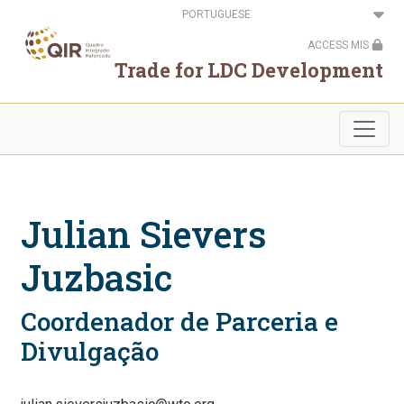
Passar
Select
para
your
o
language
ACCESS MIS
conteúdo
principal
Trade for LDC Development
Julian Sievers
Juzbasic
Coordenador de Parceria e
Divulgação