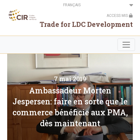
Aller
Select
au
your
contenu
language
ACCESS MIS
principal
Trade for LDC Development
7 mai 2019
Ambassadeur Morten
Jespersen: faire en sorte que le
commerce bénéficie aux PMA,
dès maintenant