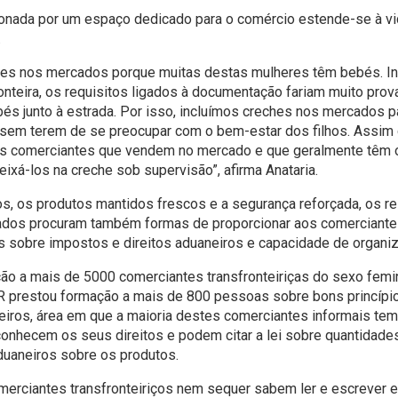
ionada por um espaço dedicado para o comércio estende-se à vid
.
es nos mercados porque muitas destas mulheres têm bebés. Ini
ronteira, os requisitos ligados à documentação fariam muito pr
s junto à estrada. Por isso, incluímos creches nos mercados pa
de sem terem de se preocupar com o bem-estar dos filhos. Assi
 as comerciantes que vendem no mercado e que geralmente têm
eixá-los na creche sob supervisão”, afirma Anataria.
os, os produtos mantidos frescos e a segurança reforçada, os r
dos procuram também formas de proporcionar aos comerciant
s sobre impostos e direitos aduaneiros e capacidade de organi
o a mais de 5000 comerciantes transfronteiriças do sexo femin
IR prestou formação a mais de 800 pessoas sobre bons princípio
iros, área em que a maioria destes comerciantes informais te
onhecem os seus direitos e podem citar a lei sobre quantidade
duaneiros sobre os produtos.
erciantes transfronteiriços nem sequer sabem ler e escrever