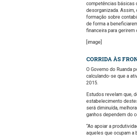
competências básicas 
desorganizada. Assim, o
formação sobre contabi
de forma a beneficiare
financeira para gerirem
[image]
CORRIDA ÀS FRO
O Governo do Ruanda po
calculando-se que a at
2015.
Estudos revelam que, do
estabelecimento destes
será diminuída, melhor
ganhos dependem do com
“Ao apoiar a produtivid
aqueles que ocupam a b