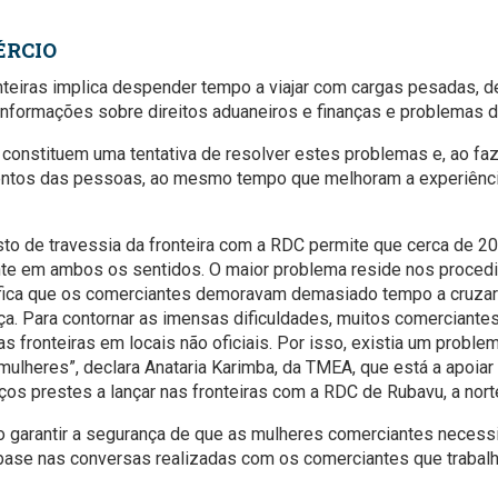
ÉRCIO
onteiras implica despender tempo a viajar com cargas pesadas,
e informações sobre direitos aduaneiros e finanças e problemas 
constituem uma tentativa de resolver estes problemas e, ao faz
ntos das pessoas, ao mesmo tempo que melhoram a experiência
o de travessia da fronteira com a RDC permite que cerca de 2
nte em ambos os sentidos. O maior problema reside nos proce
fica que os comerciantes demoravam demasiado tempo a cruzar a
a. Para contornar as imensas dificuldades, muitos comerciantes
as fronteiras em locais não oficiais. Por isso, existia um probl
ulheres”, declara Anataria Karimba, da TMEA, que está a apoiar
ços prestes a lançar nas fronteiras com a RDC de Rubavu, a norte,
o garantir a segurança de que as mulheres comerciantes neces
base nas conversas realizadas com os comerciantes que trabal