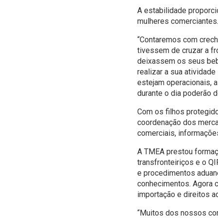
A estabilidade proporc
mulheres comerciantes
“Contaremos com crech
tivessem de cruzar a f
deixassem os seus bebé
realizar a sua ativida
estejam operacionais,
durante o dia poderão d
Com os filhos protegid
coordenação dos merca
comerciais, informaçõe
A TMEA prestou formaçã
transfronteiriços e o Q
e procedimentos aduane
conhecimentos. Agora c
importação e direitos a
“Muitos dos nossos com