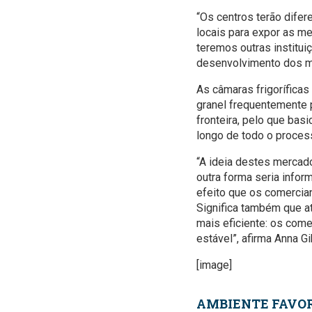
“Os centros terão difer
locais para expor as me
teremos outras institui
desenvolvimento dos me
As câmaras frigorífica
granel frequentemente 
fronteira, pelo que ba
longo de todo o proces
“A ideia destes mercado
outra forma seria info
efeito que os comercia
Significa também que a
mais eficiente: os com
estável”, afirma Anna 
[image]
AMBIENTE FAVO