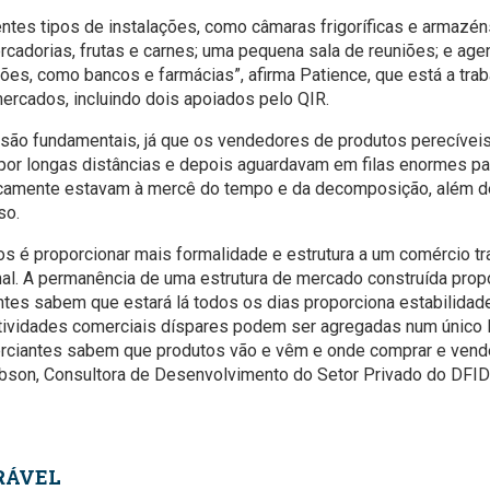
entes tipos de instalações, como câmaras frigoríficas e armazéns
rcadorias, frutas e carnes; uma pequena sala de reuniões; e age
ções, como bancos e farmácias”, afirma Patience, que está a trab
rcados, incluindo dois apoiados pelo QIR.
s são fundamentais, já que os vendedores de produtos perecívei
por longas distâncias e depois aguardavam em filas enormes pa
sicamente estavam à mercê do tempo e da decomposição, além d
so.
s é proporcionar mais formalidade e estrutura a um comércio tr
rmal. A permanência de uma estrutura de mercado construída pro
ntes sabem que estará lá todos os dias proporciona estabilidad
tividades comerciais díspares podem ser agregadas num único l
erciantes sabem que produtos vão e vêm e onde comprar e vend
Gibson, Consultora de Desenvolvimento do Setor Privado do DFID
RÁVEL