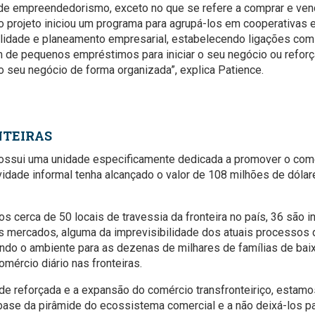
de empreendedorismo, exceto no que se refere a comprar e ven
 projeto iniciou um programa para agrupá-los em cooperativas e
lidade e planeamento empresarial, estabelecendo ligações com i
m de pequenos empréstimos para iniciar o seu negócio ou reforç
 o seu negócio de forma organizada”, explica Patience.
NTEIRAS
ssui uma unidade especificamente dedicada a promover o comér
ividade informal tenha alcançado o valor de 108 milhões de dól
s cerca de 50 locais de travessia da fronteira no país, 36 são 
 mercados, alguma da imprevisibilidade dos atuais processos 
ando o ambiente para as dezenas de milhares de famílias de bai
ércio diário nas fronteiras.
ade reforçada e a expansão do comércio transfronteiriço, estamo
ase da pirâmide do ecossistema comercial e a não deixá-los para