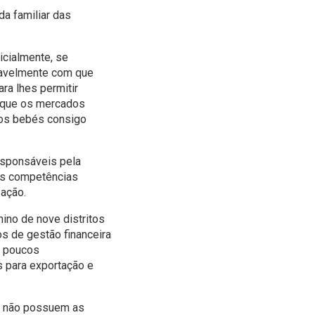
a familiar das
cialmente, se
ovavelmente com que
ra lhes permitir
m que os mercados
 os bebés consigo
esponsáveis pela
es competências
zação.
ino de nove distritos
s de gestão financeira
m poucos
s para exportação e
 e não possuem as