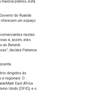
 maioria pobres, esta
 Governo do Ruanda
que oferecem um espaço
s comerciantes nestas
vas e, assim, eles
 ao Burundi.
as”, declara Patience
.
escenta.
rio dirigidos às
 e regionais. O
radeMark East Africa
eino Unido (DFID), e o