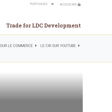
Select
ACCESS MIS
your
language
Trade for LDC Development
 POUR LE COMMERCE
LE CIR SUR YOUTUBE