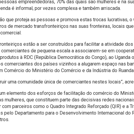
 pessoas empreendedoras, 70% das quais são mulheres e na sua
venda é informal, por vezes complexa e também arriscada.
o que proteja as pessoas e promova estas trocas lucrativas, o
tros de mercado transfronteiriços nas suas fronteiras, locais 
 comercial.
onteiriços estão a ser construídos para facilitar a atividade do
 comerciantes de pequena escala a associarem-se em cooperati
rodutos à RDC (República Democrática do Congo), ao Uganda ou
 comerciantes dos países vizinhos a alugarem espaço nas banc
em Comércio do Ministério do Comércio e da Indústria do Ruanda
truir uma comunidade única de comerciantes nestes locais”, acr
um elemento dos esforços de facilitação do comércio do Ministé
 mulheres, que constituem parte das decisivas redes nacionais
ar com parceiros como o Quadro Integrado Reforçado (QIR) e a T
 pelo Departamento para o Desenvolvimento Internacional do R
tros.